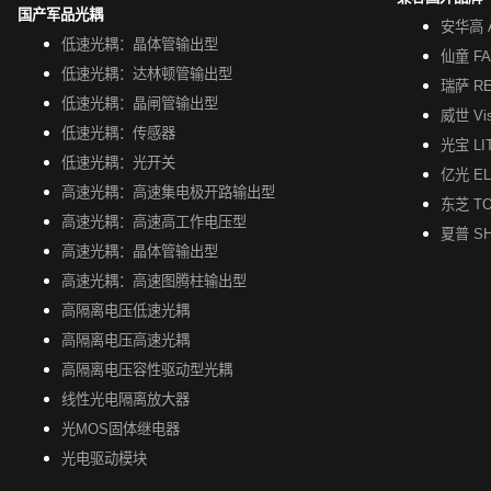
国产军品光耦
安华高 A
低速光耦：晶体管输出型
仙童 FA
低速光耦：达林顿管输出型
瑞萨 R
低速光耦：晶闸管输出型
威世 Vi
低速光耦：传感器
光宝 LI
低速光耦：光开关
亿光 EL
高速光耦：高速集电极开路输出型
东芝 TO
高速光耦：高速高工作电压型
夏普 S
高速光耦：晶体管输出型
高速光耦：高速图腾柱输出型
高隔离电压低速光耦
高隔离电压高速光耦
高隔离电压容性驱动型光耦
线性光电隔离放大器
光MOS固体继电器
光电驱动模块