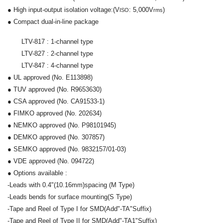
● High input-output isolation voltage:
(V
: 5,000V
)
ISO
rms
● Compact dual-in-line package
LTV-817 : 1-channel type
LTV-827 : 2-channel type
LTV-847 : 4-channel type
● UL approved (No. E113898)
● TUV approved (No. R9653630)
● CSA approved (No. CA91533-1)
● FIMKO approved (No. 202634)
● NEMKO approved (No. P98101945)
● DEMKO approved (No. 307857)
● SEMKO approved (No. 9832157/01-03)
● VDE approved (No. 094722)
● Options available :
-Leads with 0.4"(10.16mm)spacing (M Type)
-Leads bends for surface mounting(S Type)
-Tape and Reel of Type I for SMD(Add"-TA"Suffix)
-Tape and Reel of Type II for SMD(Add"-TA1"Suffix)